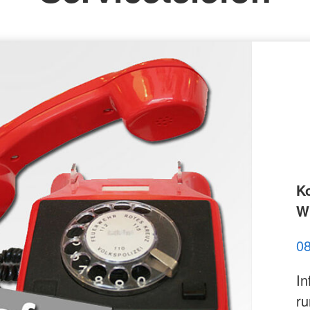
K
Wi
0
In
ru