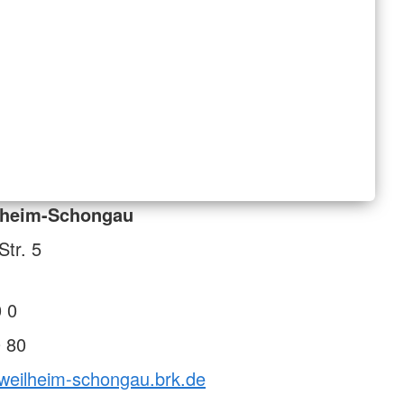
lheim-Schongau
tr. 5
 0
 80
vweilheim-schongau.brk.de