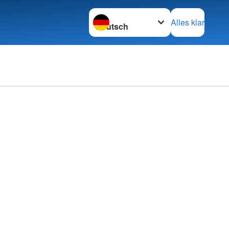
Sprache wechseln zu
Alles klar
rechpartner
ftsleitung
e
tung