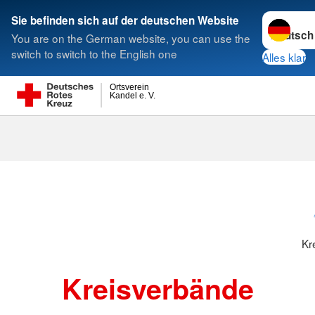
Sprache w
Sie befinden sich auf der deutschen Website
You are on the German website, you can use the
Suche
switch to switch to the English one
Alles klar
Ortsverein
Kandel e. V.
Kreisverbänd
Kr
Kreisverbände