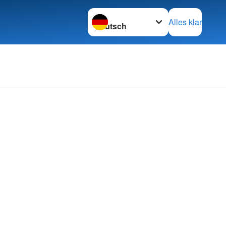
Sprache wechseln zu
Alles klar
rechpartner
ftsleitung
e
tung