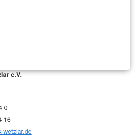
lar e.V.
1
4 0
4 16
k-wetzlar.de