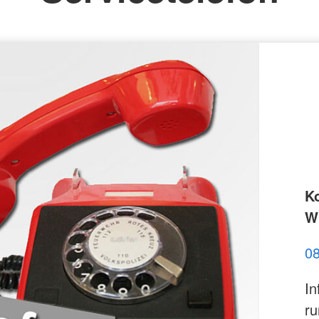
K
Wi
0
In
ru