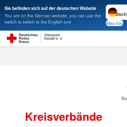
Sprache w
Sie befinden sich auf der deutschen Website
You are on the German website, you can use the
Suche
switch to switch to the English one
Alles klar
Ortsverein
Kandel e. V.
Kreisverbänd
Kr
Kreisverbände