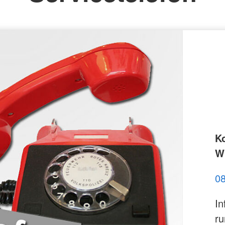
K
Wi
0
In
ru