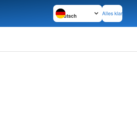
Sprache wechseln zu
Alles klar
rechpartner
ftsleitung
e
tung