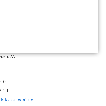
er e.V.
2 0
2 19
rk-kv-speyer.de/