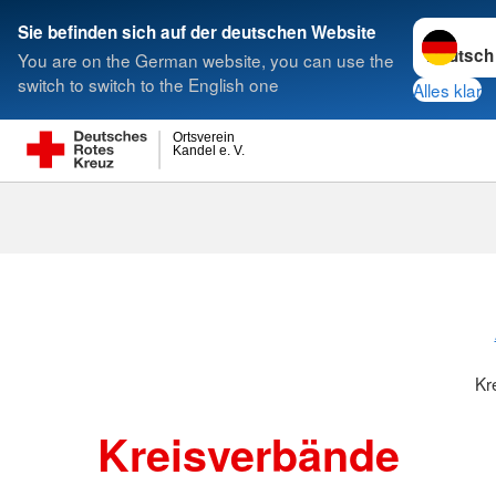
Sprache w
Sie befinden sich auf der deutschen Website
You are on the German website, you can use the
Suche
switch to switch to the English one
Alles klar
Ortsverein
Kandel e. V.
Kreisverbänd
Kr
Kreisverbände