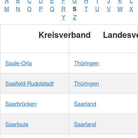
A
B
C
D
E
F
G
H
I
J
K
L
M
N
O
P
Q
R
S
T
U
V
W
X
Y
Z
Kreisverband
Landesv
Saale-Orla
Thüringen
Saalfeld-Rudolstadt
Thüringen
Saarbrücken
Saarland
Saarlouis
Saarland