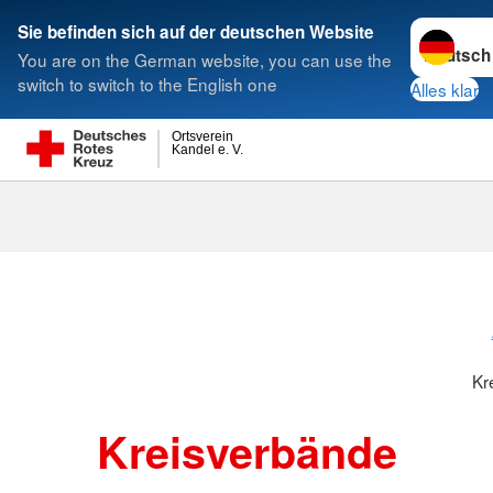
Sprache w
Sie befinden sich auf der deutschen Website
You are on the German website, you can use the
Suche
switch to switch to the English one
Alles klar
Ortsverein
Kandel e. V.
Kreisverbänd
Kr
Kreisverbände