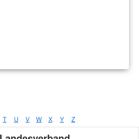
T
U
V
W
X
Y
Z
Landesverband