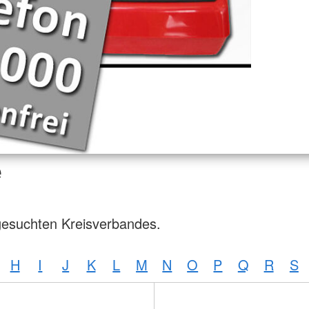
e
gesuchten Kreisverbandes.
H
I
J
K
L
M
N
O
P
Q
R
S