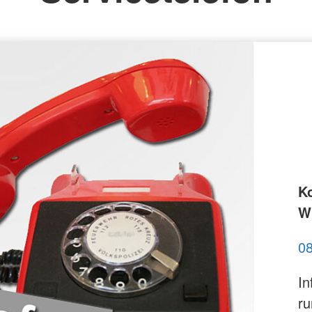
K
Wi
0
In
ru