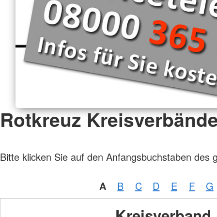
Rotkreuz Kreisverbänd
Bitte klicken Sie auf den Anfangsbuchstaben des 
A
B
C
D
E
F
G
Kreisverband