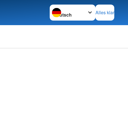
Sprache wechseln zu
Alles klar
rechpartner
ftsleitung
e
tung