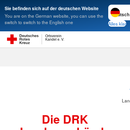
Sprache w
Sie befinden sich auf der deutschen Website
You are on the German website, you can use the
Suche
switch to switch to the English one
Alles klar
Ortsverein
Kandel e. V.
Landesverbä
Lan
Die DRK