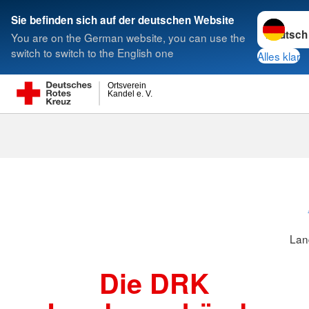
Sprache w
Sie befinden sich auf der deutschen Website
You are on the German website, you can use the
Suche
switch to switch to the English one
Alles klar
Ortsverein
Kandel e. V.
Landesverbä
Lan
Die DRK