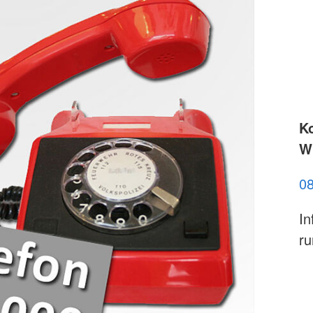
K
Wi
0
In
ru