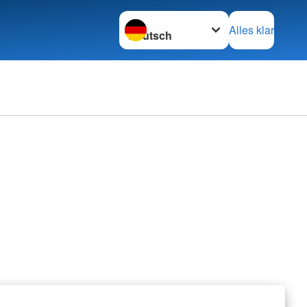
Sprache wechseln zu
Alles klar
rechpartner
ftsleitung
e
tung