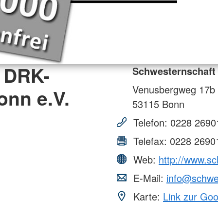
 DRK-
Schwesternschaft
Venusbergweg 17b
onn e.V.
53115
Bonn
Telefon:
0228 2690
Telefax:
0228 2690
Web:
http://www.s
E-Mail:
info@schwe
Karte:
Link zur Go