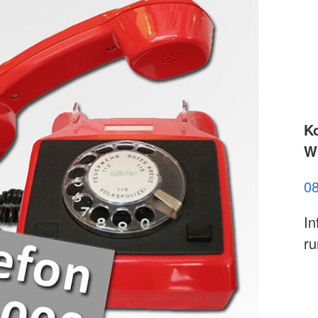
K
Wi
0
In
ru