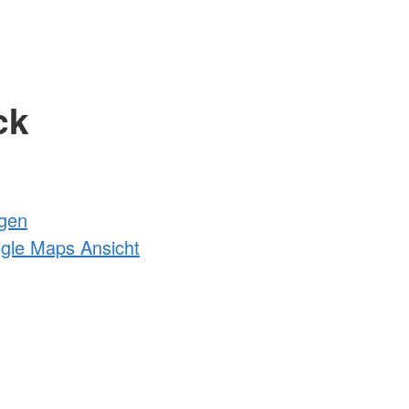
ck
ngen
ogle Maps Ansicht