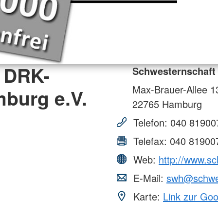
 DRK-
Schwesternschaft
Max-Brauer-Allee 1
burg e.V.
22765
Hamburg
Telefon:
040 81900
Telefax:
040 81900
Web:
http://www.s
E-Mail:
swh@schwes
Karte:
Link zur Go