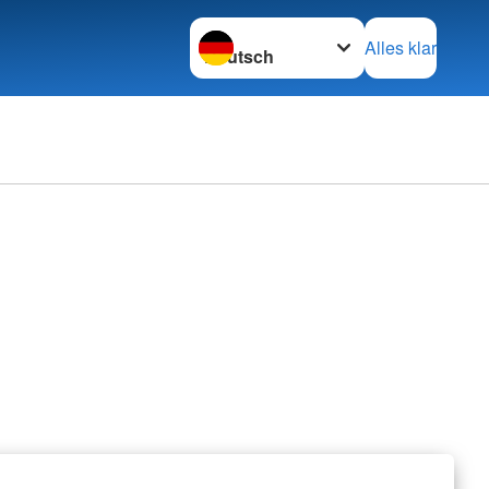
Sprache wechseln zu
Alles klar
rechpartner
ftsleitung
e
tung