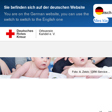
Sprache w
Sie befinden sich auf der deutschen Website
You are on the German website, you can use the
Suche
switch to switch to the English one
Alles klar
Ortsverein
Kandel e. V.
Foto: A. Zelck / DRK-Service…