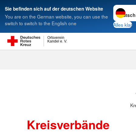
Sprache w
Sie befinden sich auf der deutschen Website
You are on the German website, you can use the
Suche
switch to switch to the English one
Alles klar
Ortsverein
Kandel e. V.
Kreisverbänd
Kr
Kreisverbände