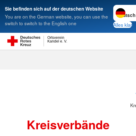
Sprache w
Sie befinden sich auf der deutschen Website
You are on the German website, you can use the
Suche
switch to switch to the English one
Alles klar
Ortsverein
Kandel e. V.
Kreisverbänd
Kr
Kreisverbände