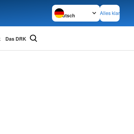
Sprache wechseln zu
Alles klar
k
Das DRK
rechpartner
ftsleitung
e
tung