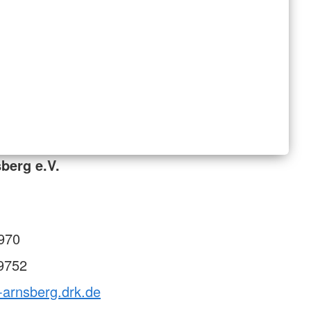
berg e.V.
970
9752
-arnsberg.drk.de