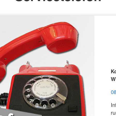
K
Wi
0
In
ru