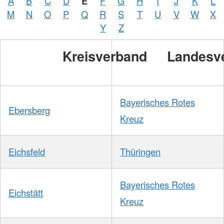
A
B
C
D
E
F
G
H
I
J
K
L
M
N
O
P
Q
R
S
T
U
V
W
X
Y
Z
Kreisverband
Landesv
Bayerisches Rotes
Ebersberg
Kreuz
Eichsfeld
Thüringen
Bayerisches Rotes
Eichstätt
Kreuz