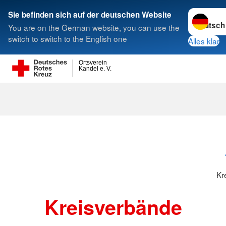
Sprache w
Sie befinden sich auf der deutschen Website
You are on the German website, you can use the
Suche
switch to switch to the English one
Alles klar
Ortsverein
Kandel e. V.
Kreisverbänd
Kr
Kreisverbände