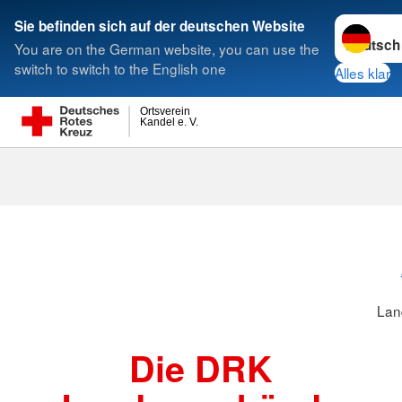
Sprache w
Sie befinden sich auf der deutschen Website
You are on the German website, you can use the
Suche
switch to switch to the English one
Alles klar
Ortsverein
Kandel e. V.
Landesverbä
Lan
Die DRK