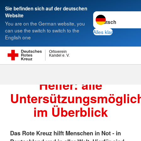
Sie befinden sich auf der deutschen
Sprache wechseln zu
Website
Suche
You are on the German website, you
can use the switch to switch to the
Alles klar
English one
Ortsverein
Kandel e. V.
Spenden, Mitglied,
Helfer: alle
Untersützungsmöglich
im Überblick
Das Rote Kreuz hilft Menschen in Not - in