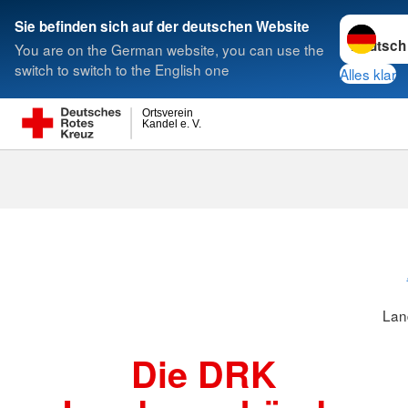
Sprache w
Sie befinden sich auf der deutschen Website
You are on the German website, you can use the
Suche
switch to switch to the English one
Alles klar
Ortsverein
Kandel e. V.
Landesverbä
Lan
Die DRK